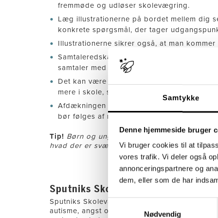
fremmøde og udløser skolevægring.
Læg illustrationerne på bordet mellem dig 
konkrete spørgsmål, der tager udgangspunkt i
Illustrationerne sikrer også, at man kommer
Samtaleredskabet kan være en del af afdæk
samtaler med de voksne rundt om barnet.
Det kan være en god ide fortsat at bruge re
mere i skole, så man kan sikre sig mod tilba
Samtykke
Afdækningen har betydning for, hvilken ind
bør følges af rådgivning til netværket /famil
Denne hjemmeside bruger c
Tip!
Børn og unge med skolevægringsproblemat
Vi bruger cookies til at tilpas
hvad der er svært. Man kan evt. bede barnet o
vores trafik. Vi deler også 
annonceringspartnere og anal
dem, eller som de har indsaml
Sputniks Skolevægringspakke
Sputniks Skolevægringspakke er en specialis
Samtykkevalg
autisme, angst og ADHD. Det er et tilbud, s
Nødvendig