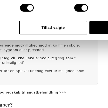
/unge.
Tillad valgte
varende modvillighed mod at komme i skole,
et sygdom eller pjækkeri.
 ’
Jeg vil ikke i skole
’ skolevægring som ”…
 urimelighed”.
 er for en oplevet ubehag eller urimelighed, som
 og redskab til angstbehandling >>>
kaber?