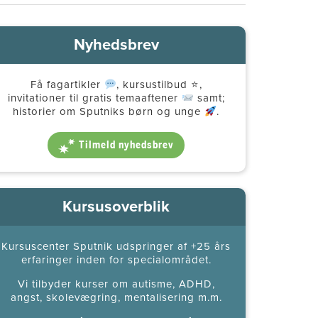
Nyhedsbrev
Få fagartikler
, kursustilbud ⭐️,
invitationer til gratis temaaftener
samt;
historier om Sputniks børn og unge
.
Tilmeld nyhedsbrev
Kursusoverblik
Kursuscenter Sputnik udspringer af +25 års
erfaringer inden for specialområdet.
Vi tilbyder kurser om autisme, ADHD,
angst, skolevægring, mentalisering m.m.