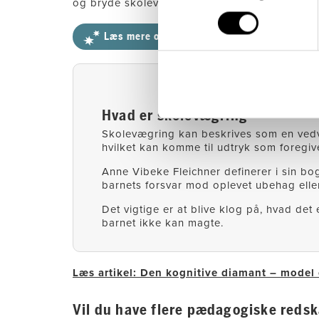
og bryde skolevægringen for det enkelte barn
Læs mere om Sputniks Skolevægringspakke
Hvad er skolevægring
Skolevægring kan beskrives som en ved
hvilket kan komme til udtryk som foregiv
Anne Vibeke Fleichner definerer i sin bog
barnets forsvar mod oplevet ubehag eller
Det vigtige er at blive klog på, hvad det
barnet ikke kan magte.
Læs artikel: Den kognitive diamant – model
Vil du have flere pædagogiske reds