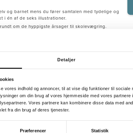
selv og barnet mens du fører samtalen med tydelige og
 én af de seks illustrationer.
 rundt om de hyppigste årsager til skolevægring.
ningen med barnet og kan med fordel også bruges til
dskabet, efter isolationen er brudt, og barnet kommer
gefald.
Detaljer
sats der efterfølgende sættes i gang, og afdækningen
iebehandling.
ookies
ikker kan af og til have svært ved at sætte ord på,
se vores indhold og annoncer, til at vise dig funktioner til sociale
m at sætte en ring om det, der fylder mest.
oplysninger om din brug af vores hjemmeside med vores partnere i
ysepartnere. Vores partnere kan kombinere disse data med andr
et fra din brug af deres tjenester.
eret indsats mod skolevægring hos børn og unge med
om kan købes af kommuner med henblik på at afdække
Præferencer
Statistik