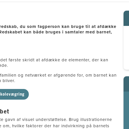
redskab, du som fagperson kan bruge til at afdække
Redskabet kan både bruges i samtaler med barnet,
det første skridt at afdække de elementer, der kan
øde.
 familien og netværket er afgørende for, om barnet kan
 bliver.
skolevægring
abet
avn af visuel understøttelse. Brug illustrationerne
om, hvilke faktorer der har indvirkning på barnets