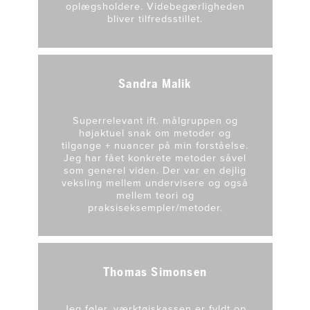
oplægsholdere. Videbegærligheden
bliver tilfredsstillet.
Sandra Malik
Superrelevant ift. målgruppen og
højaktuel snak om metoder og
tilgange + nuancer på min forståelse.
Jeg har fået konkrete metoder såvel
som generel viden. Der var en dejlig
veksling mellem undervisere og også
mellem teori og
praksiseksempler/metoder.
Thomas Simonsen
Jeg føler, værktøjskassen er fyldt op