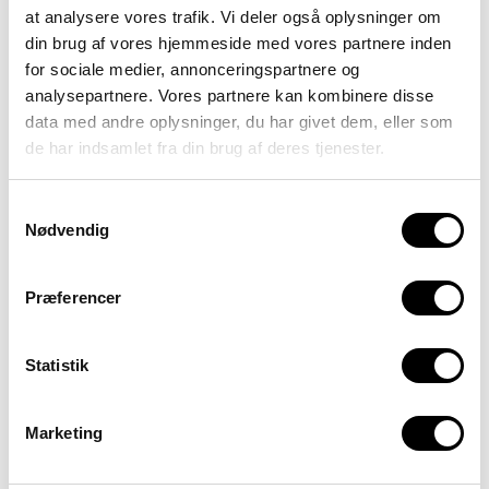
at analysere vores trafik. Vi deler også oplysninger om
Vil på kurset tale om autisme og
sanseintegrationsforstyrrelser (København).
din brug af vores hjemmeside med vores partnere inden
for sociale medier, annonceringspartnere og
analysepartnere. Vores partnere kan kombinere disse
data med andre oplysninger, du har givet dem, eller som
de har indsamlet fra din brug af deres tjenester.
Samtykkevalg
Nødvendig
Christina Larsø
Ergoterapeut med speciale indenfor børneområdet​.
Præferencer
Specialpædagogisk efteruddannet i neuropædagogik og
neuropsykologi.
Specialiseret i vurderinger og behandlinger af børn med
sensoriske bearbejdningsvanskeligheder. Stifter af
Statistik
www.sans-for-boern.dk
.
Vil på kurset tale om autisme og
sanseintegrationsforstyrrelser (København).
Marketing