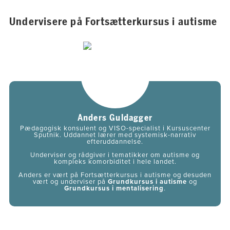
Undervisere på Fortsætterkursus i autisme
Anders Guldagger
Pædagogisk konsulent og VISO-specialist i Kursuscenter
Sputnik. ​Uddannet lærer med systemisk-narrativ
efteruddannelse.
Underviser og rådgiver i tematikker om autisme og
kompleks komorbiditet i hele landet.
Anders er vært på Fortsætterkursus i autisme og desuden
vært og underviser på
Grundkursus i autisme
og
Grundkursus i mentalisering
.