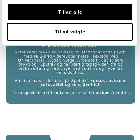
Tillad alle
Tillad valgte
Liv Jorunn Heddeland
Autoriseret psykolog og sexolog. Uddannet cand.psych.
med en 2-årig videreuddannelse i sexologi ved
Universitetet i Agder, Norge. Arbejder til daglig som
psykolog i Sputnik og har særlig faglig viden om og
praksiserfaring med unge med autisme og flydende
kønsidentitet.
Hun underviser desuden på Sputniks
Kursus i autisme,
seksualitet og kønsidentitet
.
Liv er specialiseret i autisme, seksualitet og kønsidentitet.