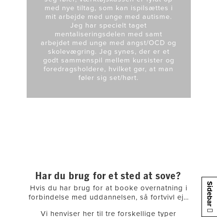
med nye tiltag, som kan ispilsættes i
mit arbejde med unge med autisme.
Jeg har specielt taget
mentaliseringsdelen med samt
arbejdet med unge med angst/OCD og
skolevægring. Jeg synes, der er et
godt sammenspil mellem kursister og
foredragsholdere, hvilket gør, at man
føler sig set/hørt.
Har du brug for et sted at sove?
Sidebar
Hvis du har brug for at booke overnatning i
forbindelse med uddannelsen, så fortvivl ej…
Vi henviser her til tre forskellige typer