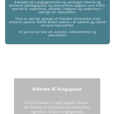
Arbejder på Langagerskolen og varetager interne og
eksterne pædagogiske og seksualitets opgaver som VISO-
specialist, supervisor, vejleder, rådgiver og underviser –
særligt om seksualitet.
Thue er særligt optaget af hvordan mennesker med
autisme og/eller ADHD bedst støttes i at udvikle og udleve
en sund seksualitet.
Vil på kurset tale om autisme, kønsidentitet og
seksualitet.
Det siger tidligere kursister
Kathrine W. Krogsgaard
Kurset havde et højt fagligt niveau,
der bidrog til konstant koncentration
og fokus. Super engagerede