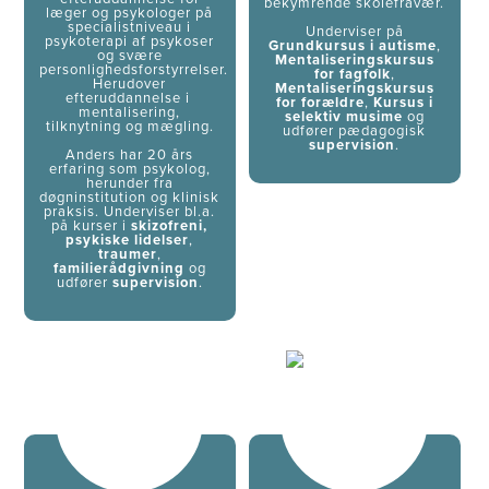
bekymrende skolefravær.
læger og psykologer på
specialistniveau i
Underviser på
psykoterapi af psykoser
Grundkursus i autisme
,
og svære
Mentaliseringskursus
personlighedsforstyrrelser.
for fagfolk
,
Herudover
Mentaliseringskursus
efteruddannelse i
for forældre
,
Kursus i
mentalisering,
selektiv musime
og
tilknytning og mægling.
udfører pædagogisk
supervision
.
Anders har 20 års
erfaring som psykolog,
herunder fra
døgninstitution og klinisk
praksis. Underviser bl.a.
på kurser i
skizofreni,
psykiske lidelser
,
traumer
,
familierådgivning
og
udfører
supervision
.