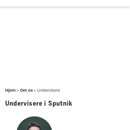
Hop
til
indholdet
Hjem
»
Om os
»
Undervisere
Undervisere i Sputnik