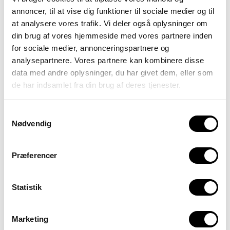
annoncer, til at vise dig funktioner til sociale medier og til
at analysere vores trafik. Vi deler også oplysninger om
din brug af vores hjemmeside med vores partnere inden
for sociale medier, annonceringspartnere og
analysepartnere. Vores partnere kan kombinere disse
data med andre oplysninger, du har givet dem, eller som
Klara Wisbech
Mette Kloch
de har indsamlet fra din brug af deres tjenester.
Bruun
Mail:
MKL@skolensputnik.dk
Mail:
KWB@skolensputnik.dk
Underviser til daglig på
Sputnik STU i
Samtykkevalg
Mobil:
26 84 01 46
København
og har
Nødvendig
arbejdet med unge med
Underviser på
Sputnik
autisme og psykiske
STU København.
vanskeligheder i mere
end 15 år.
​Uddannet lærer og
Præferencer
bachelor i kunsthistoire
Uddannet lærer med
med systemisk-narrativ
systemisk-narrativ
efteruddannelse.
efteruddannelse.
​Underviser
Underviser
Statistik
på
Grundkursus i
på
forældrekurser i
autisme
​ med særligt
autisme.
fokus på autismehjernen
og sanseintegration.
Marketing