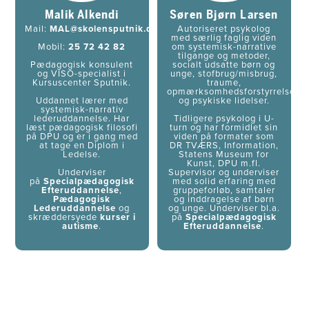
Malik Alkendi
Søren Bjørn Larsen
Mail:
MAL@skolensputnik.dk
Autoriseret psykolog
med særlig faglig viden
Mobil:
25 72 42 82
om systemisk-narrative
tilgange og metoder,
Pædagogisk konsulent
socialt udsatte børn og
og VISO-specialist i
unge, stofbrug/misbrug,
Kursuscenter Sputnik.
traume,
opmærksomhedsforstyrrelser
​Uddannet lærer med
og psykiske lidelser.
systemisk-narrativ
lederuddannelse. Har
Tidligere psykolog i U-
læst pædagogisk filosofi
turn og har formidlet sin
på DPU og er i gang med
viden på formater som
at tage en Diplom i
DR TVÆRS, Information,
Ledelse.
Statens Museum for
Kunst, DPU m.fl.
Underviser
Supervisor og underviser
på
Specialpædagogisk
med solid erfaring med
Efteruddannelse
,
gruppeforløb, samtaler
Pædagogisk
og inddragelse af børn
Lederuddannelse
og
og unge. Underviser bl.a.
skræddersyede
kurser i
på
Specialpædagogisk
autisme
.
Efteruddannelse
.