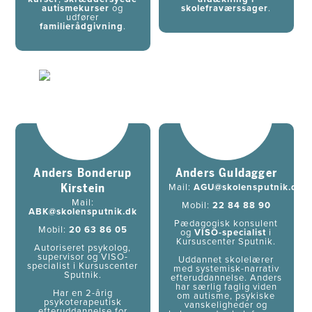
autismekurser
og
skolefraværssager
.
udfører
familierådgivning
.
Anders Bonderup
​Anders Guldagger
Kirstein
Mail:
AGU@skolensputnik.dk
Mail:
Mobil:
22 84 88 90
ABK@skolensputnik.dk
Pædagogisk konsulent
Mobil:
20 63 86 05
og
VISO-specialist
i
Kursuscenter Sputnik.
Autoriseret psykolog,
supervisor og VISO-
Uddannet skolelærer
specialist i Kursuscenter
med systemisk-narrativ
Sputnik.
efteruddannelse. Anders
har særlig faglig viden
Har en 2-årig
om autisme, psykiske
psykoterapeutisk
vanskeligheder og
efteruddannelse for