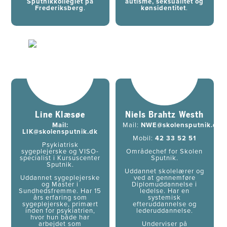
Sputnikkollegiet på
autisme, seksualitet og
Frederiksberg
.
kønsidentitet
.
Line Klæsøe
​Niels Brahtz Westh
Mail:
Mail:
NWE@skolensputnik.dk
LIK@skolensputnik.dk
Mobil:
42 33 52 51
Psykiatrisk
sygeplejerske og VISO-
Områdechef for Skolen
specialist i Kursuscenter
Sputnik.
Sputnik.
Uddannet skolelærer og
Uddannet sygeplejerske
ved at gennemføre
og Master i
Diplomuddannelse i
Sundhedsfremme. Har 15
ledelse. Har en
års erfaring som
systemisk
sygeplejerske, primært
efteruddannelse og
inden for psykiatrien,
lederuddannelse.
hvor hun både har
arbejdet som
Underviser på