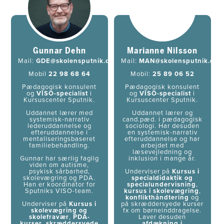
Gunnar Dehn
Marianne Nilsson
Mail:
GDE@skolensputnik.dk
Mail:
MAN@skolensputnik.dk
Mobil
22 98 68 64
Mobil:
25 89 06 52
Pædagogisk konsulent
Pædagogisk konsulent
og
VISO-specialist
i
og
VISO-specialist
i
Kursuscenter Sputnik.
Kursuscenter Sputnik.
Uddannet lærer med
Uddannet lærer og
systemisk-narrativ
cand.pæd. i pædagogisk
lederuddannelse og
sociologi. Har desuden
efteruddannelse i
en systemisk-narrativ
mentaliseringsbaseret
efteruddannelse og har
familiebehandling.
arbejdet med
læsevejledning og
Gunnar har særlig faglig
inklusion i mange år.
viden om autisme,
psykisk sårbarhed,
Underviser på
Kursus i
skolevægring og PDA.
specialdidaktik og
Han er koordinator for
specialundervisning
,
Sputniks VISO-team.
kursus i skolevægring
,
konflikthåndtering
og
Underviser på
Kursus i
på skræddersyede kurser
skolevægring og
fx om børneinddragelse.
skolefravær
,
PDA-
Laver desuden
kurser
,
skræddersyede
afdækning i