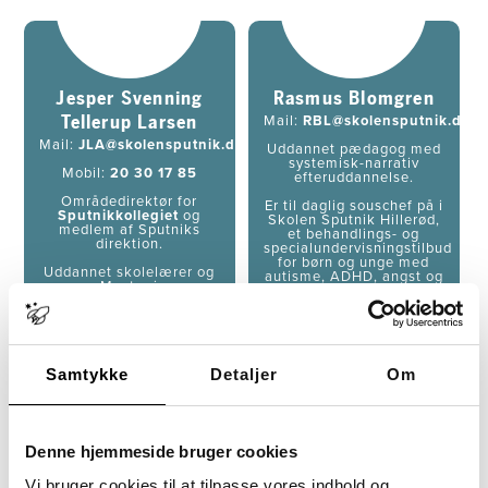
Jesper Svenning
Rasmus Blomgren
Tellerup Larsen
Mail:
RBL@skolensputnik.dk
Mail:
JLA@skolensputnik.dk
Uddannet pædagog med
systemisk-narrativ
Mobil:
20 30 17 85
efteruddannelse.
Områdedirektør for
Er til daglig souschef på i
Sputnikkollegiet
og
Skolen Sputnik Hillerød,
medlem af Sputniks
et behandlings- og
direktion.
specialundervisningstilbud
for børn og unge med
Uddannet skolelærer og
autisme, ADHD, angst og
Master i
lignende diagnoser og
Uddannelsesledelse.
udfordringer. Har
Jesper har en 2-årig
desuden solid erfaring
familieterapeutisk
fra børneområdet med
uddannelse og en
socio-emotionelle
systemisk
forstyrrelser og ADHD.
efteruddannelse.
Samtykke
Detaljer
Om
Underviser
Uddannelsesansvarlig for
på
Grundkursus ADHD
Pædagogisk
lederuddannelse.
Denne hjemmeside bruger cookies
Vi bruger cookies til at tilpasse vores indhold og