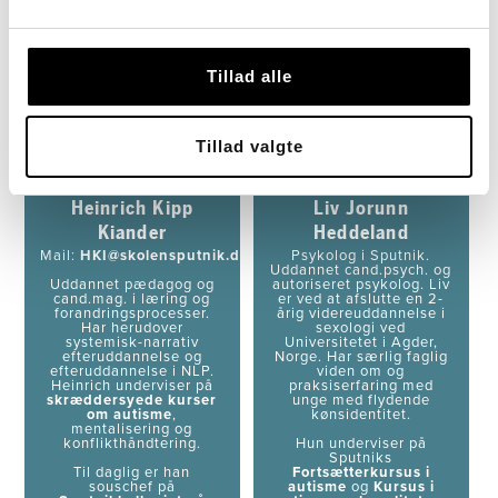
Tillad alle
Tillad valgte
Heinrich Kipp
Liv Jorunn
Kiander
Heddeland
Mail:
HKI@skolensputnik.dk
Psykolog i Sputnik.
Uddannet cand.psych. og
Uddannet pædagog og
autoriseret psykolog. Liv
cand.mag. i læring og
er ved at afslutte en 2-
forandringsprocesser.
årig videreuddannelse i
Har herudover
sexologi ved
systemisk-narrativ
Universitetet i Agder,
efteruddannelse og
Norge. Har særlig faglig
efteruddannelse i NLP.
viden om og
Heinrich underviser på
praksiserfaring med
skræddersyede kurser
unge med flydende
om autisme
,
kønsidentitet.
mentalisering og
konflikthåndtering.
Hun underviser på
Sputniks
Til daglig er han
Fortsætterkursus i
souschef på
autisme
og
Kursus i