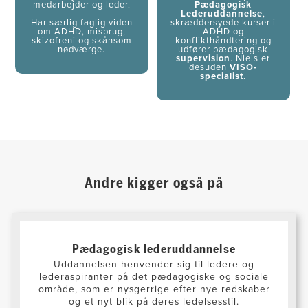
medarbejder og leder.
Pædagogisk
Lederuddannelse
,
Har særlig faglig viden
skræddersyede kurser i
om ADHD, misbrug,
ADHD og
skizofreni og skånsom
konflikthåndtering og
nødværge.
udfører pædagogisk
supervision
. Niels er
desuden
VISO-
specialist
.
Andre kigger også på
Pædagogisk lederuddannelse
Uddannelsen henvender sig til ledere og
lederaspiranter på det pædagogiske og sociale
område, som er nysgerrige efter nye redskaber
og et nyt blik på deres ledelsesstil.