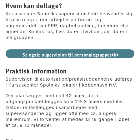
Hvem kan deltage?
Kursuscenter Sputniks supervisionshold henvender sig
til psykologer, der arbejder på børne- og
ungeområdet, fx i PPR, dagbehandling, bosteder eller
lignende. Kontakt os, hvis du er i tvivl om, om du er i
målgruppen.
Se også: supervision til personalegrupper🞂🞂🞂
Praktisk information
Supervision til autorisation/praksisuddannelse udføres
i Kursuscenter Sputniks lokaler i København NV.
Der planlægges med i alt 40 timer, der i
udgangspunktet lægges som 2½-3 timers moduler.
Datoerne fastlægges i samarbejde med
supervisanderne og ligger ofte med ca. 3 ugers
mellemrum. Vi forventer at mødes 13-16 gange i løbet
af ca. 8-10 måneder.