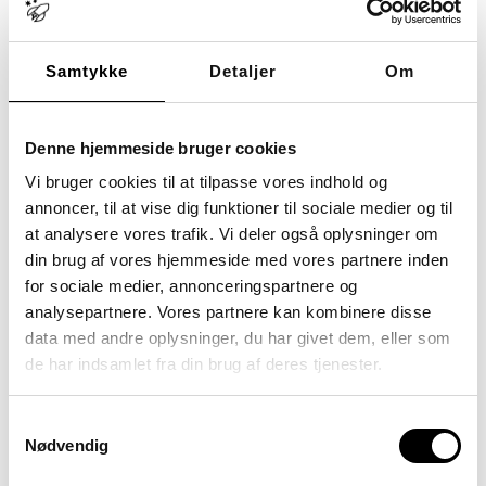
Samtykke
Detaljer
Om
Anders Bonderup Kirstein
Cand.psych. fra AAU i 2003. Autoriseret Psykolog siden
2010.
Har en 2-årig psykoterapeutisk efteruddannelse for læger
Denne hjemmeside bruger cookies
og psykologer på specialistniveau i
psykoterapi af psykoser og svære
Vi bruger cookies til at tilpasse vores indhold og
personlighedsforstyrrelser. Herudover efteruddannelse i
mentalisering, tilknytning og mægling.
annoncer, til at vise dig funktioner til sociale medier og til
Anders har 20 års erfaring som psykolog, herunder fra
at analysere vores trafik. Vi deler også oplysninger om
døgninstitution og klinisk praksis. Erfaren supervisor og
vejleder med omfattende erfaring med supervision til
din brug af vores hjemmeside med vores partnere inden
autorisation.
for sociale medier, annonceringspartnere og
analysepartnere. Vores partnere kan kombinere disse
data med andre oplysninger, du har givet dem, eller som
de har indsamlet fra din brug af deres tjenester.
Samtykkevalg
Nødvendig