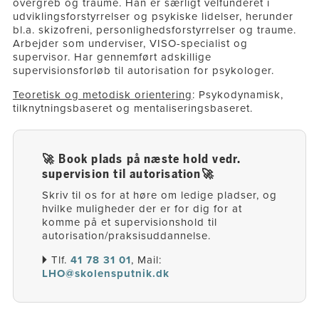
overgreb og traume. Han er særligt velfunderet i
udviklingsforstyrrelser og psykiske lidelser, herunder
bl.a. skizofreni, personlighedsforstyrrelser og traume.
Arbejder som underviser, VISO-specialist og
supervisor. Har gennemført adskillige
supervisionsforløb til autorisation for psykologer.
Teoretisk og metodisk orientering
: Psykodynamisk,
tilknytningsbaseret og mentaliseringsbaseret.
🚀 Book plads på næste hold vedr.
supervision til autorisation
🚀
Skriv til os for at høre om ledige pladser, og
hvilke muligheder der er for dig for at
komme på et supervisionshold til
autorisation/praksisuddannelse.
🞂 Tlf.
41 78 31 01
, Mail:
LHO@skolensputnik.dk