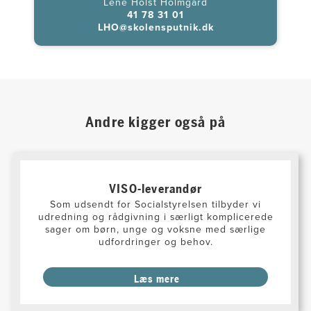
Lene Holst Holmgård
41 78 31 01
LHO@skolensputnik.dk​​
Andre kigger også på
VISO-leverandør
Som udsendt for Socialstyrelsen tilbyder vi
udredning og rådgivning i særligt komplicerede
sager om børn, unge og voksne med særlige
udfordringer og behov.
Læs mere