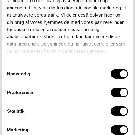
Vi bruger cookies til at tilpasse vores indhold og
risus, at rutrum velit rhoncus sed.
annoncer, til at vise dig funktioner til sociale medier og til
at analysere vores trafik. Vi deler også oplysninger om
din brug af vores hjemmeside med vores partnere inden
for sociale medier, annonceringspartnere og
analysepartnere. Vores partnere kan kombinere disse
data med andre oplysninger, du har givet dem, eller som
de har indsamlet fra din brug af deres tjenester.
Samtykkevalg
Nødvendig
Border radius med 10px
Suspendisse id purus non ex
Præferencer
gravida consectetur. Praesent
velit neque, rutrum sed magna
et, rhoncus posuere arcu. Nullam
Statistik
nisi tortor, dignissim at neque
non, euismod vehicula nibh.
Aenean bibendum vulputate
Marketing
risus, at rutrum velit rhoncus sed.