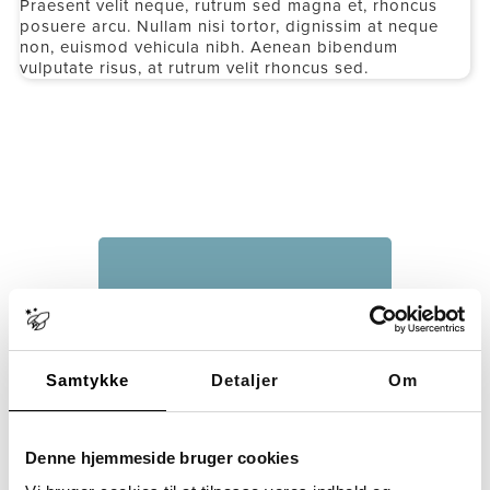
Praesent velit neque, rutrum sed magna et, rhoncus
posuere arcu. Nullam nisi tortor, dignissim at neque
non, euismod vehicula nibh. Aenean bibendum
vulputate risus, at rutrum velit rhoncus sed.
Border radius med 5px
Suspendisse id purus non ex
Samtykke
Detaljer
Om
gravida consectetur. Praesent
velit neque, rutrum sed magna
et, rhoncus posuere arcu. Nullam
nisi tortor, dignissim at neque
Denne hjemmeside bruger cookies
non, euismod vehicula nibh.
Aenean bibendum vulputate