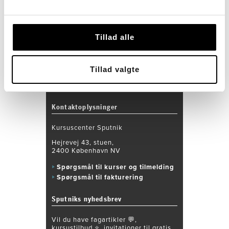
Tillad alle
Tillad valgte
Kontaktoplysninger
Kursuscenter Sputnik
Hejrevej 43, stuen,
2400 København NV
Spørgsmål til kurser og tilmelding
Spørgsmål til fakturering
Sputniks nyhedsbrev
Vil du have fagartikler 💬,
kursustilbud ⭐️, invitationer til gratis