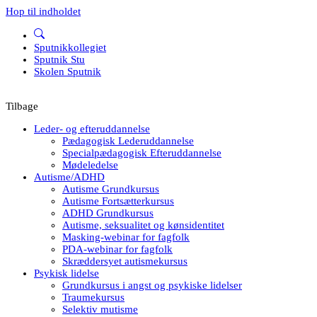
Hop til indholdet
Sputnikkollegiet
Sputnik Stu
Skolen Sputnik
Tilbage
Leder- og efteruddannelse
Pædagogisk Lederuddannelse
Specialpædagogisk Efteruddannelse
Mødeledelse
Autisme/ADHD
Autisme Grundkursus
Autisme Fortsætterkursus
ADHD Grundkursus
Autisme, seksualitet og kønsidentitet
Masking-webinar for fagfolk
PDA-webinar for fagfolk
Skræddersyet autismekursus
Psykisk lidelse
Grundkursus i angst og psykiske lidelser
Traumekursus
Selektiv mutisme