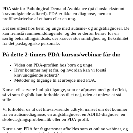
PDA står for Pathological Demand Avoidance (på dansk: ekstremt
kravundgående adfærd). PDA er ikke en diagnose, men en
profilbeskrivelse af et barn eller en ung.
Det ses oftest hos børn og unge med autisme- og angstdiagnoser. De
kan fremstå rammeunddragende, og der er derfor behov for en
særlig behandlingsindsats, der kræver stor smidighed og fleksibilitet
fra det pædagogiske personale.​
På dette 2-timers PDA-kursus/webinar får du:
Viden om PDA-profilen hos børn og unge.
Hvor kommer nej’et fra, og hvordan kan vi forstå
kravundgående adfærd?
Metoder og tilgange til at arbejde med PDA.
Kurset vil servere bud på tilgange, som er afprøvet med god effekt,
så vi som fagfolk kan forholde os til et nej, uden at opleve at stå
stille.
Vi forholder os til det kravafvisende udtryk, uanset om det kommer
fra en autismediagnose, en angstdiagnose, en ADHD-diagnose, en
skolevægringsproblematik eller en PDA-profil.
Kursus om PDA for fagpersoner afholdes som et online webinar, og