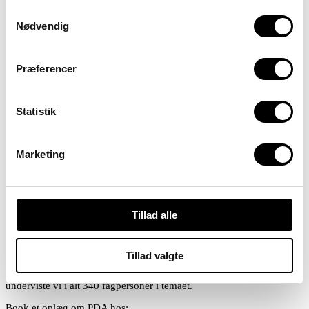
Samtykkevalg
Pris ex
Kursusdatoer
Nødvendig
moms
9. sep. 2026 (Online, 14.00-16.00)
250 DKK
Tilmeldingsfrist: 08.09.2026
Præferencer
27. jan. 2027 (Online, 14.00-16.00)
250 DKK
Tilmeldingsfrist: 26.01.2027
Statistik
Ledige pladser
Få ledige pladser
Fuldt booket
Marketing
Er du forælder til et barn med autisme og/eller
angst?
Tillad alle
Gå til: PDA-kursus/webinar for forældre ▶▶▶
Book et PDA oplæg til din arbejdsplads
Tillad valgte
Vi holder løbende kurser i kravundgående adfærd og PDA. I 2024
underviste vi i alt 340 fagpersoner i temaet.
Book et oplæg om PDA hos: