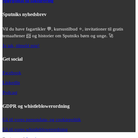
Spørgsmål til fakturering
Sputniks nyhedsbrev
Vil du have fagartikler 💬, kursustilbud ⭐️, invitationer til gratis
temaaftener 📨 og historier om Sputniks børn og unge. 🚀
Ja tak, tilmeld mig!
Get social
Facebook
LinkedIn
Podcast
GDPR og whistleblowerordning
Gå til vores persondata- og cookiepolitik
Gå til vores whistleblowerordning