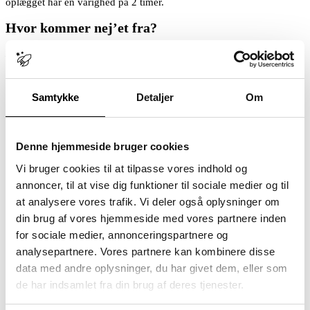
oplægget har en varighed på 2 timer.
Hvor kommer nej’et fra?
Nej, jeg kan ikke! Nej, jeg vil ikke! Nej, har jeg jo sagt!
Nej, og du
kan ikke få mig til at ombestemme mig!
Hvem har ikke mødt de udtalelser i samarbejdet med børn og unge
Samtykke
Detaljer
Om
med ASF og/eller ADHD? På PDA-kurset undersøger vi sammen,
hvor nej’et kommer fra, hvordan vi kan nuancere et nej og finde ny,
faglig fremdrift.
Det giver os måder at forstå og arbejde med den rigiditet, vi af og til
Denne hjemmeside bruger cookies
møder hos de børn og unge, som vi har fået et pædagogisk ansvar
Vi bruger cookies til at tilpasse vores indhold og
for.
annoncer, til at vise dig funktioner til sociale medier og til
Derudover vil PDA-oplægget give konkrete bud på, hvad et ’nej’ gør
at analysere vores trafik. Vi deler også oplysninger om
ved os som professionelle, og hvorfor det er vigtigt at have faglige
tilgange til et nej.
din brug af vores hjemmeside med vores partnere inden
for sociale medier, annonceringspartnere og
Tid, sted og pris for PDA-kursus/webinar
analysepartnere. Vores partnere kan kombinere disse
Sted
: online via Teams – du vil få tilsendt et link på mail
data med andre oplysninger, du har givet dem, eller som
Pris
: 250 kr. ex. moms. Ved flere tilmeldte fra samme
de har indsamlet fra din brug af deres tjenester.
institution får de efterfølgende deltagere 10% rabat.
Tilmeld dig her