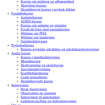
Kursus om misbrug og afhængighed
Skizofreni-kursus
Skræddersyet kursus i psykisk lidelse
Forældrekurser
Autismekursus
ADHD-kursus
Kursus om autisme og spisning
Forstå dit barn med mentalisering
Webinar om PDA
Webinar om maskering
Familierådgivning
Psykologkurser
Barnets psykiske udvikling og udviklingsforstyrrelser
Andre kurser
Kursus i familierådgivning
Mentalisering
Skolevægring og skolefravær
Specialundervisning
Konflikthåndtering
Gratis temaaftener
Skræddersyede kurser
Supervision
Book Supervision
Observation og sparring
Supervision til autorisation
Ledelsescoaching og ledersupervision