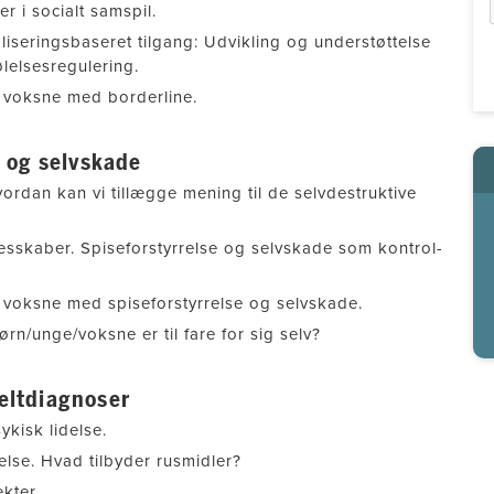
r i socialt samspil.
iseringsbaseret tilgang: Udvikling og understøttelse
ølelsesregulering.
 voksne med borderline.
e og selvskade
ordan kan vi tillægge mening til de selvdestruktive
lesskaber. Spiseforstyrrelse og selvskade som kontrol-
 voksne med spiseforstyrrelse og selvskade.
n/unge/voksne er til fare for sig selv?
eltdiagnoser
kisk lidelse.
else. Hvad tilbyder rusmidler?
kter.