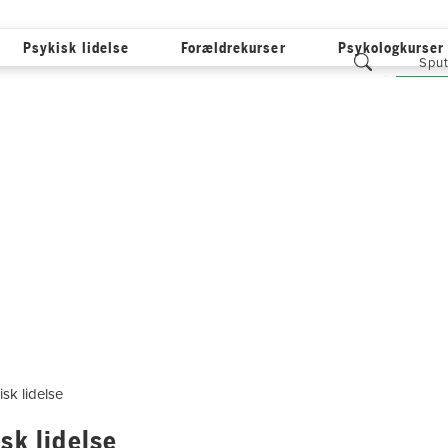
Psykisk lidelse
Forældrekurser
Psykologkurser
Sput
sk lidelse
sk lidelse