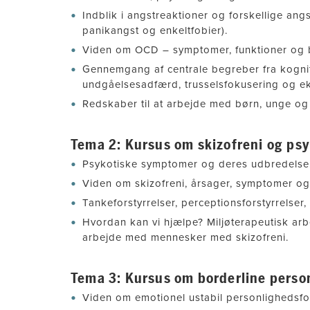
Indblik i angstreaktioner og forskellige angs
panikangst og enkeltfobier).
Viden om OCD – symptomer, funktioner og 
Gennemgang af centrale begreber fra kognit
undgåelsesadfærd, trusselsfokusering og e
Redskaber til at arbejde med børn, unge 
Tema 2: Kursus om skizofreni og ps
Psykotiske symptomer og deres udbredelse. 
Viden om skizofreni, årsager, symptomer o
Tankeforstyrrelser, perceptionsforstyrrelser,
Hvordan kan vi hjælpe? Miljøterapeutisk ar
arbejde med mennesker med skizofreni.
Tema 3: Kursus om borderline perso
Viden om emotionel ustabil personlighedsfor