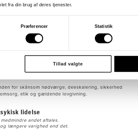
unge med symptomer på selektiv mutisme og autisme.
et fra din brug af deres tjenester.
ringsplan og kommunikationspas.
nødværge
Præferencer
Statistik
lsesregulering i arbejdet med mennesker med psykisk
rd, samt hvordan vi som fagperson passer på os selv i
kravtilpasning og konfliktnedtrappende praksis med
en.
Tillad valgte
ebyggelse og håndtering af konflikter samt skabelse af
inden for skånsom nødværge, deeskalering, sikkerhed
 omsorg, etik og gældende lovgivning.
sykisk lidelse
 medmindre andet aftales.
 og længere varighed end det.