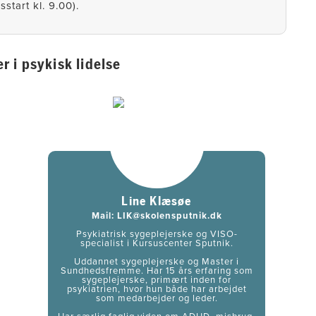
start kl. 9.00).
 i psykisk lidelse
Line Klæsøe
Mail:
LIK@skolensputnik.dk
Psykiatrisk sygeplejerske og VISO-
specialist i Kursuscenter Sputnik.
Uddannet sygeplejerske og Master i
Sundhedsfremme. Har 15 års erfaring som
sygeplejerske, primært inden for
psykiatrien, hvor hun både har arbejdet
som medarbejder og leder.