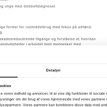
ng unge med dobbeltdiagnoser.
ige former for rusmiddelbrug med fokus på adfærd,
g.
, skadesreducerende tilgange og forståelse af, hvordan
lsesmuligheder i arbejdet med mennesker med
al og konfliktnedtrappende praksis i mødet med
affekt og psykisk mistrivsel.
Detaljer
, socialangst og autisme
ktiv mutisme. Sociale færdigheder og socialkognitiv
ookies
se vores indhold og annoncer, til at vise dig funktioner til sociale
r og symptomer: selektiv mutisme i ICD-10 og ICD-11.
oplysninger om din brug af vores hjemmeside med vores partnere i
. At arbejde med angsten for at tale.
ysepartnere. Vores partnere kan kombinere disse data med andr