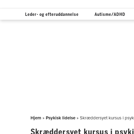
Leder- og efteruddannelse
Autisme/ADHD
Hop
til
indholdet
Hjem
»
Psykisk lidelse
»
Skræddersyet kursus i psyki
Skræddersyet kursus i psyki