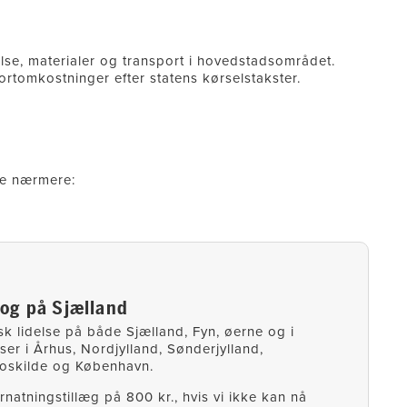
else, materialer og transport i hovedstadsområdet.
rtomkostninger efter statens kørselstakster.
le nærmere:
 og på Sjælland
sk lidelse på både Sjælland, Fyn, øerne og i
rser i Århus, Nordjylland, Sønderjylland,
Roskilde og København.
rnatningstillæg på 800 kr., hvis vi ikke kan nå