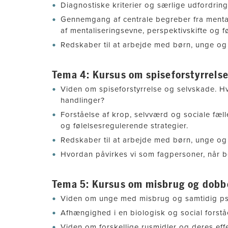
Diagnostiske kriterier og særlige udfordringe
Gennemgang af centrale begreber fra mental
af mentaliseringsevne, perspektivskifte og f
Redskaber til at arbejde med børn, unge og
Tema 4: Kursus om spiseforstyrrels
Viden om spiseforstyrrelse og selvskade. Hv
handlinger?
Forståelse af krop, selvværd og sociale fæl
og følelsesregulerende strategier.
Redskaber til at arbejde med børn, unge og
Hvordan påvirkes vi som fagpersoner, når bør
Tema 5: Kursus om misbrug og dobb
Viden om unge med misbrug og samtidig psy
Afhængighed i en biologisk og social forstå
Viden om forskellige rusmidler og deres effe