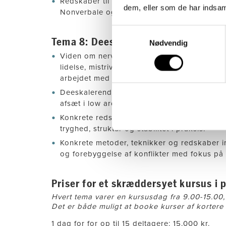
Redskaber til at arbejde pædagogisk med 
dem, eller som de har indsaml
Nonverbale og verbale strategier, ekspone
Samtykkevalg
Tema 8: Deeskalering og skånsom 
Nødvendig
Viden om nervesystem, affektsmitte og føle
lidelse, mistrivsel og udadreagerende adfæ
arbejdet med høj affekt.
Deeskalerende kommunikation, tydelighed, 
afsæt i low arousal og affektudbrudsmodell
Konkrete redskaber til relationsarbejde, for
tryghed, struktur og stabilitet i praksis.
Konkrete metoder, teknikker og redskaber 
og forebyggelse af konflikter med fokus på
Priser for et skræddersyet kursus i p
Hvert tema varer en kursusdag fra 9.00-15.00,
Det er både muligt at booke kurser af kortere
1 dag for for op til 15 deltagere: 15.000 kr.