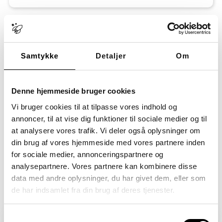
Pris og praktisk
Pris:
1.750 kr. inkl. moms pr. deltager (1.400 kr.
ekskl. moms). Fuld forplejning er inkluderet,
Samtykke
Detaljer
Om
herunder sandwich, kaffe m.m.
Forældre med børn i Sputnik deltager
gratis.
Den viste pris i tilmeldingsformularen
Denne hjemmeside bruger cookies
gælder for øvrige deltagere. Du vil stadig kunne
Vi bruger cookies til at tilpasse vores indhold og
se en pris i formularen, men bliver ikke
opkrævet, hvis du er forælder i Sputnik.
annoncer, til at vise dig funktioner til sociale medier og til
at analysere vores trafik. Vi deler også oplysninger om
Tid og sted:
Kurset varer fra kl. 10.00-15.00 og
foregår hos Kursuscenter Sputnik, Hejrevej 43,
din brug af vores hjemmeside med vores partnere inden
stuen, 2400 København NV. Der er gratis
for sociale medier, annonceringspartnere og
parkering, og Nørrebro Station med S-tog og
analysepartnere. Vores partnere kan kombinere disse
metro ligger tæt på.
data med andre oplysninger, du har givet dem, eller som
de har indsamlet fra din brug af deres tjenester.
Samtykkevalg
FRA UNDERVISERNE