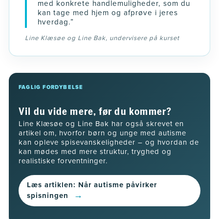
med konkrete handlemuligheder, som du
kan tage med hjem og afprøve i jeres
hverdag.”
Line Klæsøe og Line Bak, undervisere på kurset
FAGLIG FORDYBELSE
Vil du vide mere, før du kommer?
Line Klæsøe og Line Bak har også skrevet en
artikel om, hvorfor børn og unge med autisme
kan opleve spisevanskeligheder – og hvordan de
kan mødes med mere struktur, tryghed og
realistiske forventninger.
Læs artiklen: Når autisme påvirker
→
spisningen