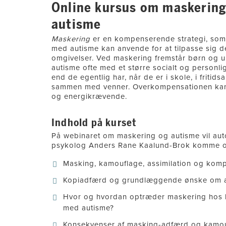
Online kursus om maskering
autisme
Maskering
er en kompenserende strategi, so
med autisme kan anvende for at tilpasse sig d
omgivelser. Ved maskering fremstår børn og 
autisme ofte med et større socialt og personli
end de egentlig har, når de er i skole, i fritidsak
sammen med venner. Overkompensationen ka
og energikrævende.
Indhold på kurset
På webinaret om maskering og autisme vil aut
psykolog Anders Rane Kaalund-Brok komme o
Masking, kamouflage, assimilation og komp
Kopiadfærd og grundlæggende ønske om at
Hvor og hvordan optræder maskering hos
med autisme?
Konsekvenser af masking-adfærd og kamou