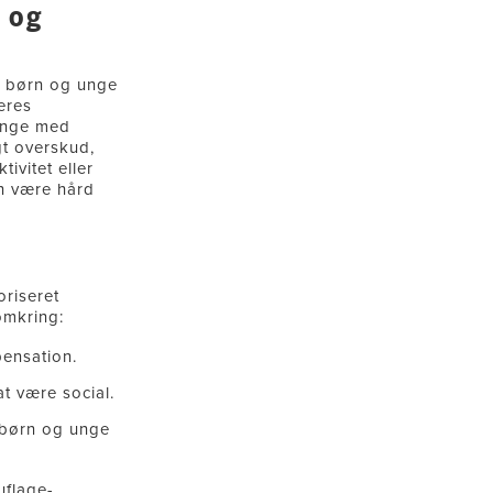
 og
m børn og unge
eres
unge med
gt overskud,
tivitet eller
n være hård
oriseret
mkring:
ensation.
 være social.
 børn og unge
flage-