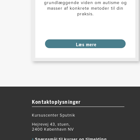
grundlæggende viden om autisme og
masser af konkrete metoder til din
praksis.
Læs mere
Kontaktoplysninger
Kursuscenter Sputnik
Hejrevej 43, stuen,
2400 København NV
Spørgsmål til kurser og tilmelding