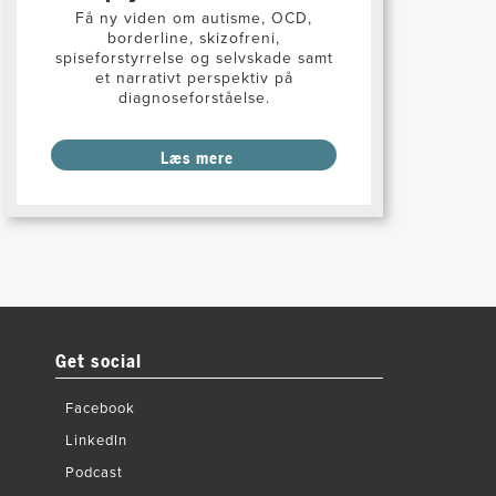
Få ny viden om autisme, OCD,
borderline, skizofreni,
spiseforstyrrelse og selvskade samt
et narrativt perspektiv på
diagnoseforståelse.
Læs mere
Get social
Facebook
LinkedIn
Podcast