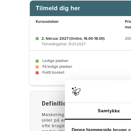
Tilmeld dig her
Kursusdatoer
Pri
mo
2. februar 2027 (Online, 16.00-18.00)
20
Tilmeldingsfrist: 31.01.2027
Ledige pladser
Få ledige pladser
Fuldt booket
Definition af masking / masker
Samtykke
Maskering
(eller på engelsk Masking) er en strategi
ofte bruges af mennesker med autisme til
Denne hjemmeside bruger c