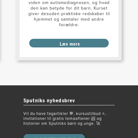
viden om autismediagnosen, og hvad
den kan betyde for dit barn. Kurset
giver desuden praktiske redskaber til
hjemmet og samtaler med andre
forældre.
Læs mere
Sputniks nyhedsbrev
Vil du have fagartikler 💬, kursustilbud ⭐️,
invitationer til gratis temaaftener 📨 og
historier om Sputniks børn og unge. 🚀