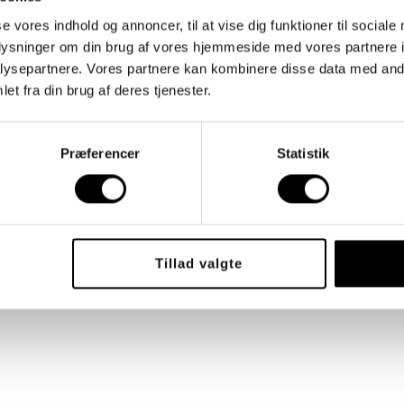
 udtalte
er blive
se vores indhold og annoncer, til at vise dig funktioner til sociale
oplysninger om din brug af vores hjemmeside med vores partnere i
f
ysepartnere. Vores partnere kan kombinere disse data med andr
an
et fra din brug af deres tjenester.
tsmæssig
rlige
 medføre
Præferencer
Statistik
askering
Tillad valgte