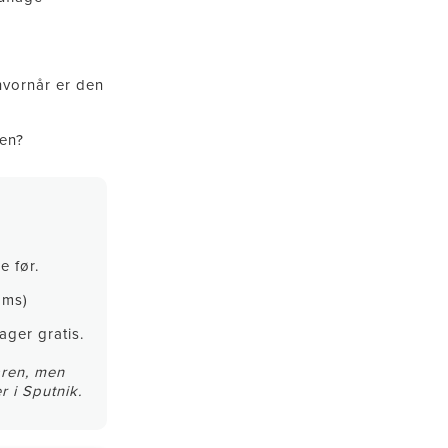
hvornår er den
gen?
e før.
oms)
ger gratis.
aren, men
r i Sputnik.