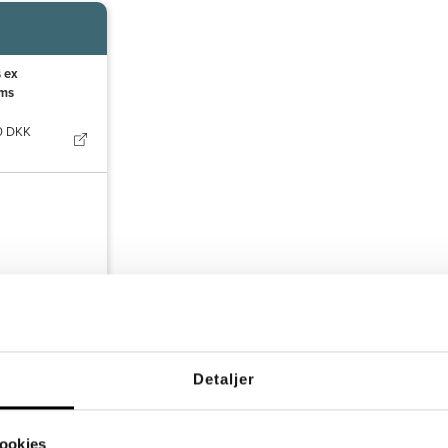
s ex
ms
0 DKK
ing
Detaljer
, som
 at
ookies