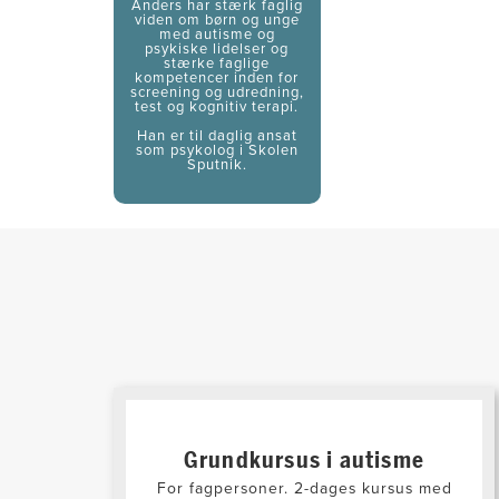
Anders har stærk faglig
viden om børn og unge
med autisme og
psykiske lidelser og
stærke faglige
kompetencer inden for
screening og udredning,
test og kognitiv terapi.
Han er til daglig ansat
som psykolog i Skolen
Sputnik.
Grundkursus i autisme
For fagpersoner. 2-dages kursus med