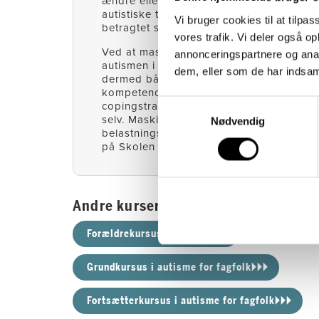
ændre eller skjule personlighedstræk og
autistiske træk for bedre at passe ind ell
Vi bruger cookies til at tilpas
betragtet som neurotypisk.
vores trafik. Vi deler også 
Ved at maskere minimeres synligheden a
annonceringspartnere og anal
autismen i sociale situationer. Masking k
dem, eller som de har indsaml
dermed både ses som en tillært social
kompetence, men også som en uhensig
Samtykkevalg
copingstrategi, der undertrykker det natu
selv. Masking er derfor slidsomt og kan
Nødvendig
belastningsreaktioner. Læs
artikel om m
på Skolen Sputniks hjemmeside.
Andre kurser om autisme
Forældrekursus i autisme🞂🞂🞂
Grundkursus i autisme for fagfolk🞂🞂🞂
Fortsætterkursus i autisme for fagfolk🞂🞂🞂