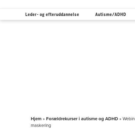
Leder- og efteruddannelse
Autisme/ADHD
Hop
til
indholdet
Hjem
»
Forældrekurser i autisme og ADHD
»
Webin
maskering