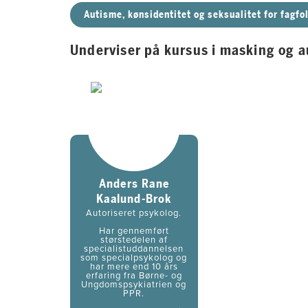
Autisme, kønsidentitet og seksualitet for fagfolk
Underviser på kursus i masking og 
Anders Rane
Kaalund-Brok
Autoriseret psykolog.
Har gennemført
størstedelen af
specialistuddannelsen
som specialpsykolog og
har mere end 10 års
erfaring fra Børne- og
Ungdomspsykiatrien og
PPR.