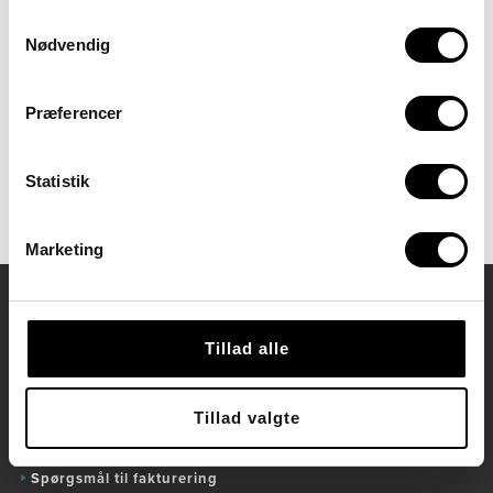
segmenter: Skolen Sputnik, Sputnikkollegiet, Sputnik
Samtykkevalg
STU og Kursuscenter Sputnik
Nødvendig
direkte besked om jobåbninger i Sputnik
rabattilbud til Kursuscenter Sputnik.
Præferencer
Tilmeld nyhedsbrev
Statistik
Marketing
Kontaktoplysninger
Tillad alle
Kursuscenter Sputnik
Hejrevej 43, stuen,
Tillad valgte
2400 København NV
Spørgsmål til kurser og tilmelding
Spørgsmål til fakturering