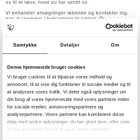
os til at læse, hvad du har sendt os.
Vi behandler ansøgninger løbende og kontakter dig,
hvis du kommer i betragtning til jobbet. 🙂
Bedste hilsner
fra Kursuscenter Sputnik
Samtykke
Detaljer
Om
PS. Vi behandler dine oplysninger i overensstemmelse
med databeskyttelsesreglerne.
Du kan finde Sputniks
persondatapolitik her.
Denne hjemmeside bruger cookies
Vi bruger cookies til at tilpasse vores indhold og
Gør som knap 3.000 andre og skriv dig op til
annoncer, til at vise dig funktioner til sociale medier og til
Sputniks nyhedsbrev
at analysere vores trafik. Vi deler også oplysninger om
Vi giver dig:
din brug af vores hjemmeside med vores partnere inden
nyeste faglig viden inden for det special- og
for sociale medier, annonceringspartnere og
socialpædagogiske område
analysepartnere. Vores partnere kan kombinere disse
invitationer til vores populære faglige temaaftener
data med andre oplysninger, du har givet dem, eller som
(gratis at deltage i)
de har indsamlet fra din brug af deres tjenester.
indblik i, hvad sker der på tværs af Sputniks fire