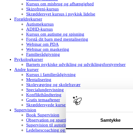
Kursus om misbrug og afhængighed
Skizofreni-kursus
Skræddersyet kursus i psykisk lidelse
Forældrekurser
Autismekursus
ADHD-kursus
Kursus om autisme og spisning
Forstå dit barn med mentalisering
Webinar om PDA
Webinar om maskering
Familierådgivning
Psykologkurser
Barnets psykiske udvikling og udviklingsforstyrrelser
Andre kurser
Kursus i familierådgivning
Mentalisering
Skolevægring og skolefravær
Specialundervisning
Konflikthåndtering
Gratis temaaftener
Skræddersyede kurser
Supervision
Book Supervision
Observation og sparring
Samtykke
Supervision til autorisation
Ledelsescoaching og ledersupervision