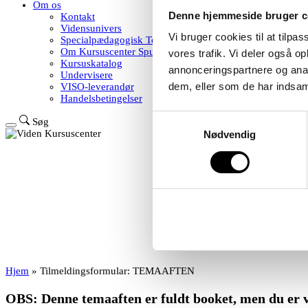
Om os
Denne hjemmeside bruger c
Kontakt
Vidensunivers
Vi bruger cookies til at tilpas
Specialpædagogisk Toolbox
Om Kursuscenter Sputnik
vores trafik. Vi deler også 
Kursuskatalog
annonceringspartnere og anal
Undervisere
dem, eller som de har indsaml
VISO-leverandør
Handelsbetingelser
Samtykkevalg
Søg
Nødvendig
Hjem
»
Tilmeldingsformular: TEMAAFTEN
OBS: Denne temaaften er fuldt booket, men du er ve