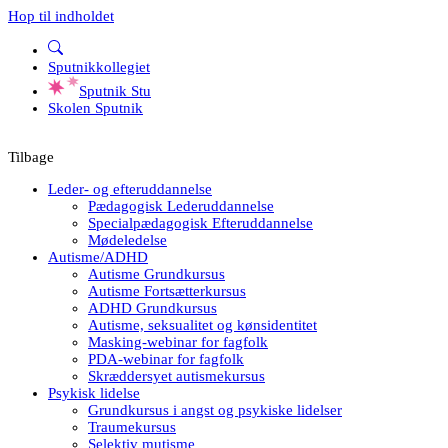
Hop til indholdet
Sputnikkollegiet
Sputnik Stu
Skolen Sputnik
Tilbage
Leder- og efteruddannelse
Pædagogisk Lederuddannelse
Specialpædagogisk Efteruddannelse
Mødeledelse
Autisme/ADHD
Autisme Grundkursus
Autisme Fortsætterkursus
ADHD Grundkursus
Autisme, seksualitet og kønsidentitet
Masking-webinar for fagfolk
PDA-webinar for fagfolk
Skræddersyet autismekursus
Psykisk lidelse
Grundkursus i angst og psykiske lidelser
Traumekursus
Selektiv mutisme