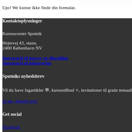
Ups! We kunne ikke finde din formular.
Kontaktoplysninger
Kursuscenter Sputnik
Hejrevej 43, stuen,
2400 København NV
Spørgsmål til kurser og tilmelding
Spørgsmål til fakturering
Sputniks nyhedsbrev
Vil du have fagartikler 💬, kursustilbud ⭐️, invitationer til gratis tem
Ja tak, tilmeld mig!
Get social
Facebook