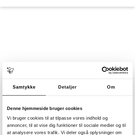
Hop
til
indholdet
Kategori:
Barnets psykiske udvikling
Samtykke
Detaljer
Om
Denne hjemmeside bruger cookies
Vi bruger cookies til at tilpasse vores indhold og
Intet fundet
annoncer, til at vise dig funktioner til sociale medier og til
at analysere vores trafik. Vi deler også oplysninger om
Det lader til at vi ikke kan finde det du søger. Måske