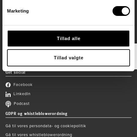
Spørgsmål til kurser og tilmelding
Marketing
Spørgsmål til fakturering
Sputniks nyhedsbrev
Vil du have fagartikler
, kursustilbud
, invitationer til gratis
Tillad alle
temaaftener
og historier om Sputniks børn og unge.
Sidebar
Ja tak, tilmeld mig!
Tillad valgte
Get social
Facebook
LinkedIn
Podcast
GDPR og whistleblowerordning
Gå til vores persondata- og cookiepolitik
Gå til vores whistleblowerordning