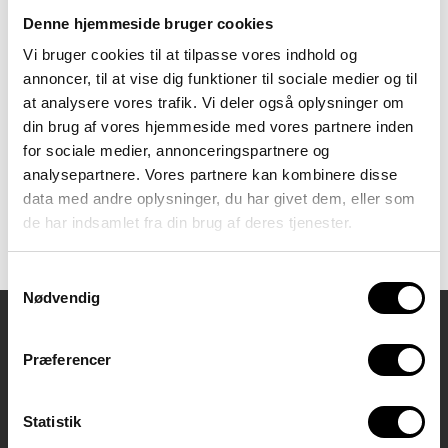
tegninger understøtter børn og
unges mentaliseringsevne.
Denne hjemmeside bruger cookies
Redskabet er særligt velegnet
Vi bruger cookies til at tilpasse vores indhold og
til børn og unge med særlige
behov, fx autisme. Hvad kan
annoncer, til at vise dig funktioner til sociale medier og til
tegneseriesamtalen? Sådan
at analysere vores trafik. Vi deler også oplysninger om
laver du en tegneseriesamtale
din brug af vores hjemmeside med vores partnere inden
En tegneseriesamtale skal tage
for sociale medier, annonceringspartnere og
udgangspunkt i en specifik
situation eller oplevelse. Det
analysepartnere. Vores partnere kan kombinere disse
kan være en […]
data med andre oplysninger, du har givet dem, eller som
de har indsamlet fra din brug af deres tjenester.
Tagget
Tegneseriesamtale
Samtykkevalg
Nødvendig
Kontaktoplysninger
Præferencer
Kursuscenter Sputnik
Hejrevej 43, stuen,
Statistik
2400 København NV