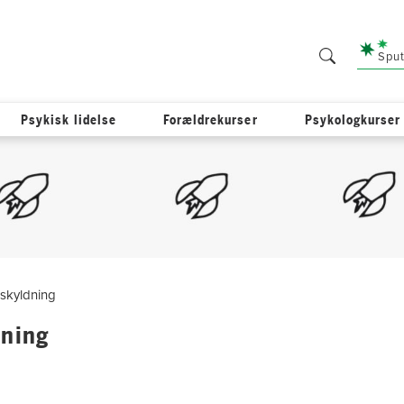
Sput
Psykisk lidelse
Forældrekurser
Psykologkurser
dskyldning
dning