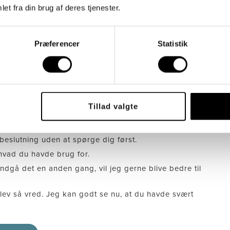
et fra din brug af deres tjenester.
Præferencer
Statistik
Tillad valgte
lige omkring, hvad vi forventer af dig.
fortælle mig.
n beslutning uden at spørge dig først.
hvad du havde brug for.
 undgå det en anden gang, vil jeg gerne blive bedre til
blev så vred. Jeg kan godt se nu, at du havde svært