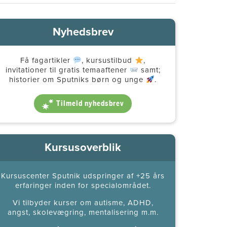
Nyhedsbrev
Få fagartikler
, kursustilbud
,
invitationer til gratis temaaftener
samt;
historier om Sputniks børn og unge
.
Tilmeld nyhedsbrev
Kursusoverblik
Kursuscenter Sputnik udspringer af +25 års
erfaringer inden for specialområdet.
Vi tilbyder kurser om autisme, ADHD,
angst, skolevægring, mentalisering m.m.