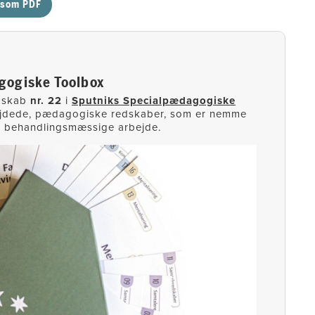
’ som PDF
gogiske Toolbox
dskab
nr. 22
i
Sputniks Specialpædagogiske
ejdede, pædagogiske redskaber, som er nemme
g behandlingsmæssige arbejde.