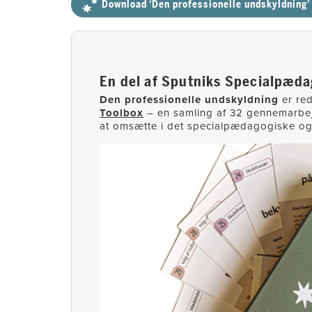
Download ‘Den professionelle undskyldning
En del af Sputniks Specialpæda
Den professionelle undskyldning
er re
Toolbox
– en samling af 32 gennemarb
at omsætte i det specialpædagogiske o