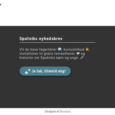
k
Sputniks nyhedsbrev
Vil du have fagartikler
, kursustilbud
,
invitationer til gratis temaaftener
og
historier om Sputniks børn og unge.
Ja tak, tilmeld mig!
Designet af
Standout