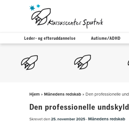
Leder- og efteruddannelse
Autisme/ADHD
Hop
til
indholdet
Hjem
»
Månedens redskab
»
Den professionelle un
Den professionelle undskyl
Månedens redskab
Skrevet den
25. november 2025