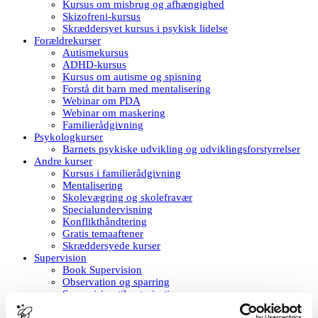
Kursus om misbrug og afhængighed
Skizofreni-kursus
Skræddersyet kursus i psykisk lidelse
Forældrekurser
Autismekursus
ADHD-kursus
Kursus om autisme og spisning
Forstå dit barn med mentalisering
Webinar om PDA
Webinar om maskering
Familierådgivning
Psykologkurser
Barnets psykiske udvikling og udviklingsforstyrrelser
Andre kurser
Kursus i familierådgivning
Mentalisering
Skolevægring og skolefravær
Specialundervisning
Konflikthåndtering
Gratis temaaftener
Skræddersyede kurser
Supervision
Book Supervision
Observation og sparring
Supervision til autorisation
Ledelsescoaching og ledersupervision