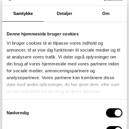
Om os
Kontakt
Vidensunivers
Samtykke
Detaljer
Om
Specialpædagogisk Toolbox
Om Kursuscenter Sputnik
Kursuskatalog
Undervisere
Denne hjemmeside bruger cookies
VISO-leverandør
Handelsbetingelser
Vi bruger cookies til at tilpasse vores indhold og
Søg
annoncer, til at vise dig funktioner til sociale medier og til
at analysere vores trafik. Vi deler også oplysninger om
din brug af vores hjemmeside med vores partnere inden
for sociale medier, annonceringspartnere og
analysepartnere. Vores partnere kan kombinere disse
data med andre oplysninger, du har givet dem, eller som
de har indsamlet fra din brug af deres tjenester.
Samtykkevalg
Nødvendig
Konflikttrappen