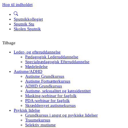
Hop til indholdet
Sputnikkollegiet
Sputnik Stu
Skolen Sputnik
Tilbage
Leder- og efteruddannelse
Pædagogisk Lederuddannelse
Specialpædagogisk Efteruddannelse
Mødeledelse
Autisme/ADHD
Autisme Grundkursus
Autisme Fortsætterkursus
ADHD Grundkursus
Autisme, seksualitet og kønsidentitet
Masking-webinar for fagfolk
PDA-webinar for fagfolk
Skræddersyet autismekursus
Psykisk lidelse
Grundkursus i angst og psykiske lidelser
Traumekursus
Selektiv mutisme