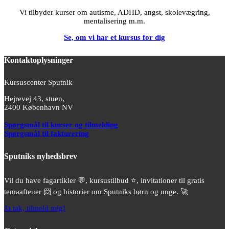
Vi tilbyder kurser om autisme, ADHD, angst, skolevægring,
mentalisering m.m.
Se, om vi har et kursus for dig
Kontaktoplysninger
Kursuscenter Sputnik
Hejrevej 43, stuen,
2400 København NV
Spørgsmål til kurser og tilmelding
Spørgsmål til fakturering
Sputniks nyhedsbrev
Vil du have fagartikler 💬, kursustilbud ⭐️, invitationer til gratis
temaaftener 📨 og historier om Sputniks børn og unge. 🚀
Ja tak, tilmeld mig!