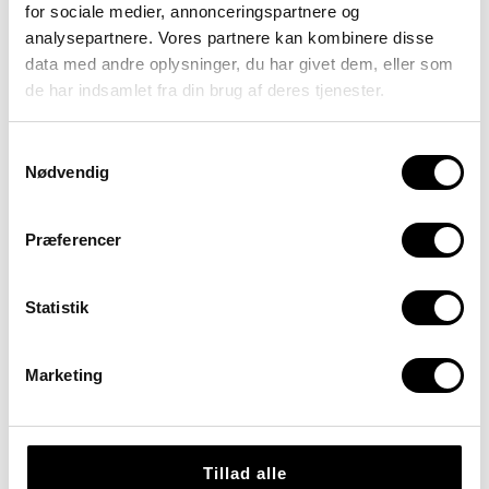
for sociale medier, annonceringspartnere og
Skrevet den
2. marts 2021
af
analysepartnere. Vores partnere kan kombinere disse
Kursuscenter Sputnik
Fagartikler
data med andre oplysninger, du har givet dem, eller som
Vigtig viden om
de har indsamlet fra din brug af deres tjenester.
specialundervisning og
tilgange, du kan bruge i
klasserummet. Artiklen giver dig
Samtykkevalg
viden om børn i
Nødvendig
specialundervisning og ideer til,
hvordan du kan indrette din
undervisning på både et makro-
Præferencer
og mikroniveau. Den er både
for dig, der arbejder med
specialundervisning på
specialskole og i specialklasse
Statistik
og for dig i folkeskolen, der
gerne […]
Marketing
Tagget
Didaktik
Klasseledelse
Specialpædagogik
Specialundervisning
Tillad alle