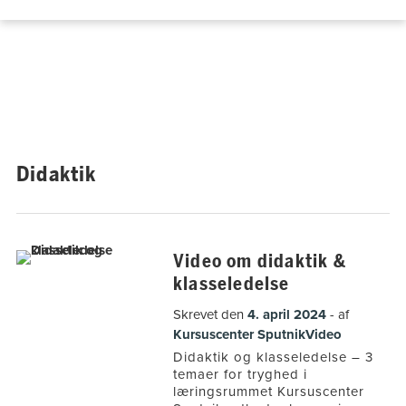
Hop
til
indholdet
Didaktik
Video om didaktik &
klasseledelse
Skrevet den
4. april 2024
af
Kursuscenter Sputnik
Video
Didaktik og klasseledelse – 3
temaer for tryghed i
læringsrummet Kursuscenter