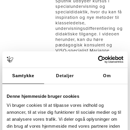
Sputnik udbyder kursus i
specialundervisning og
specialdidaktik, hvor du kan få
inspiration og nye metoder til
klasseledelse,
undervisningsdifferentiering og
didaktiske tilgange. I videoen
herunder, kan du høre
pædagogisk konsulent og
VISO-specialist Marianne
Nilsson pege på tre tematikker
som fundament for en
klasseledelse, der skaber […]
Samtykke
Detaljer
Om
Tagget
Didaktik
Klasseledelse
Specialpædagogik
Specialundervisning
Denne hjemmeside bruger cookies
Vi bruger cookies til at tilpasse vores indhold og
annoncer, til at vise dig funktioner til sociale medier og til
at analysere vores trafik. Vi deler også oplysninger om
Specialundervisning
din brug af vores hjemmeside med vores partnere inden