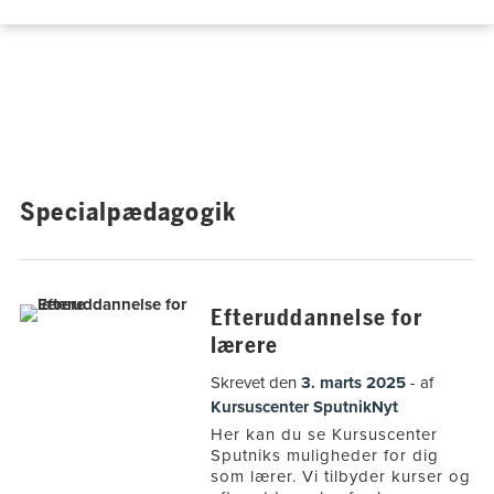
Hop
til
indholdet
Specialpædagogik
Efteruddannelse for
lærere
Skrevet den
3. marts 2025
af
Kursuscenter Sputnik
Nyt
Her kan du se Kursuscenter
Sputniks muligheder for dig
som lærer. Vi tilbyder kurser og