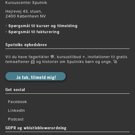
Kursuscenter Sputnik
Hejrevej 43, stuen,
2400 København NV
Spørgsmål til kurser og tilmelding
Spørgsmål til fakturering
Sputniks nyhedsbrev
Vil du have fagartikler 💬, kursustilbud ⭐️, invitationer til gratis
temaaftener 📨 og historier om Sputniks børn og unge. 🚀
Ja tak, tilmeld mig!
Get social
Facebook
LinkedIn
Podcast
GDPR og whistleblowerordning