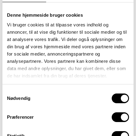
Specialpædagogik
specialpædagogisk
Denne hjemmeside bruger cookies
efteruddannelse
Vi bruger cookies til at tilpasse vores indhold og
annoncer, til at vise dig funktioner til sociale medier og til
at analysere vores trafik. Vi deler også oplysninger om
din brug af vores hjemmeside med vores partnere inden
Video om didaktik &
for sociale medier, annonceringspartnere og
klasseledelse
analysepartnere. Vores partnere kan kombinere disse
data med andre oplysninger, du har givet dem, eller som
Skrevet den
4. april 2024
af
de har indsamlet fra din brug af deres tjenester.
Kursuscenter Sputnik
Video
Didaktik og klasseledelse – 3
temaer for tryghed i
Samtykkevalg
læringsrummet Kursuscenter
Nødvendig
Sputnik udbyder kursus i
specialundervisning og
specialdidaktik, hvor du kan få
Præferencer
inspiration og nye metoder til
klasseledelse,
undervisningsdifferentiering og
Statistik