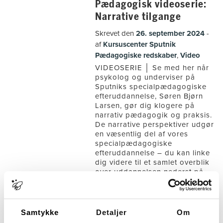
Pædagogisk videoserie:
Narrative tilgange
Skrevet den
26. september 2024
af
Kursuscenter Sputnik
Pædagogiske redskaber
,
Video
VIDEOSERIE │ Se med her når
psykolog og underviser på
Sputniks specialpædagogiske
efteruddannelse, Søren Bjørn
Larsen, gør dig klogere på
narrativ pædagogik og praksis.
De narrative perspektiver udgør
en væsentlig del af vores
specialpædagogiske
efteruddannelse – du kan linke
dig videre til et samlet overblik
over uddannelsen nederst på
siden. Del 1:5 Hvad kan […]
Tagget
Narrativ pædagogik
Samtykke
Detaljer
Om
Narrativ praksis