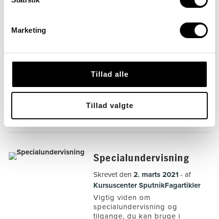
didaktiske tilgange. I videoen
herunder, kan du høre
pædagogisk konsulent og
VISO-specialist Marianne
Marketing
Nilsson pege på tre tematikker
som fundament for en
klasseledelse, der skaber […]
Tillad alle
Tagget
Didaktik
Klasseledelse
Specialpædagogik
Specialundervisning
Tillad valgte
Specialundervisning
Skrevet den
2. marts 2021
af
Kursuscenter Sputnik
Fagartikler
Vigtig viden om
specialundervisning og
tilgange, du kan bruge i